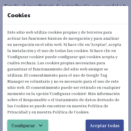
España, el procedimiento de naturalización como español y la
relación posterior con su país de origen.
Cookies
Una mejora importante
que beneficiaría a una gran comunidad. En cualquier caso, cabe
aclarar que la concurrencia de dos nacionalidades en una misma
Este sitio web utiliza cookies propias y de terceros para
persona no significa que se pueda someterse a la vez a las
activar las funciones básicas de navegación y para analizar
su navegación en el sitio web. Si hace clic en 'Aceptar', acepta
legislaciones de ambos países.
la instalación y el uso de todas las cookies. Si hace clic en
'Configurar cookies' puede configurar qué cookies acepta y
Existen medios jurídicos para “dar preferencia a una de las
cuáles rechaza. Las cookies propias necesarias para
nacionalidades” a las personas con doble nacionalidad para tener
garantizar el funcionamiento del sitio web siempre se
utilizan. El consentimiento para el uso de Google Tag
un punto de referencia en lo relativo a las relaciones ciudadano-
Manager es voluntario y no es necesario para el uso de este
La mayor parte de los convenios de doble nacionalidad
estado.
sitio web. El consentimiento puede ser retirado en cualquier
existentes entre España y otros Estados toman como punto de
momento en la opción 'Configurar cookies'. Más información
sobre el Responsable o el tratamiento de datos derivado de
referencia el domicilio de la persona,
de tal manera que el
las Cookies se puede encontrar en nuestra Política de
egislación del país en el que
ciudadano estaría sometido a la l
Privacidad y en nuestra Política de Cookies.
tenga fijado su domicilio.
Esto resulta aplicable para cuestiones
expand_more
tales como el otorgamiento de pasaporte, la protección
Configurar
Aceptar todas