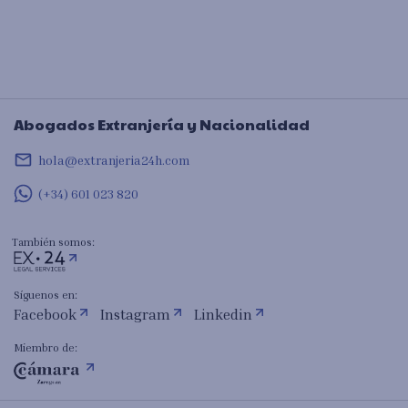
Abogados Extranjería y Nacionalidad
mail_outline
hola@extranjeria24h.com
(+34) 601 023 820
También somos:
Síguenos en:
Facebook
Instagram
Linkedin
Miembro de: