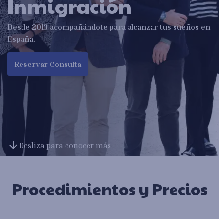
Inmigración
Desde 2013 acompañándote para alcanzar tus sueños en
España.
Reservar Consulta
arrow_downward
Desliza para conocer más
Procedimientos y Precios