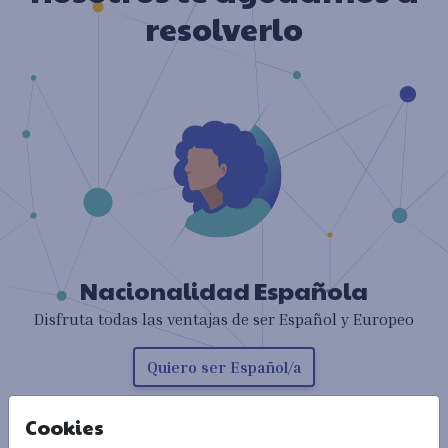
resolverlo
fechas límite para evitar problemas legales.
Nacionalidad Española
Disfruta todas las ventajas de ser Español y Europeo
Quiero ser Español/a
Cookies