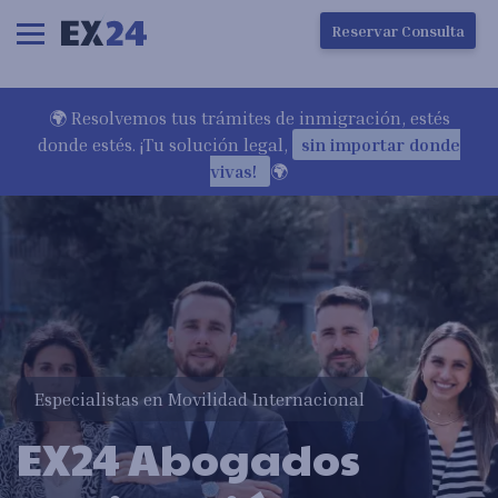
Ha ocurrido un error en la carga de la pantalla
Reservar Consulta
🌍 Resolvemos tus trámites de inmigración, estés
donde estés. ¡Tu solución legal,
sin importar donde
vivas!
🌍
Especialistas en Movilidad Internacional
EX24 Abogados