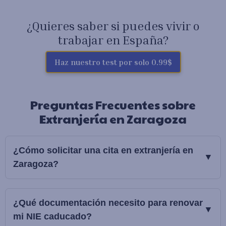
¿Quieres saber si puedes vivir o
trabajar en España?
Haz nuestro test por solo 0.99$
Preguntas Frecuentes sobre
Extranjería en Zaragoza
¿Cómo solicitar una cita en extranjería en
▼
Zaragoza?
Para solicitar una cita en extranjería en Zaragoza, es
fundamental preparar correctamente toda la documentación
¿Qué documentación necesito para renovar
▼
requerida. En Extranjeria24h, te asesoramos en todo el
mi NIE caducado?
proceso de solicitud de cita previa, asegurándonos de que