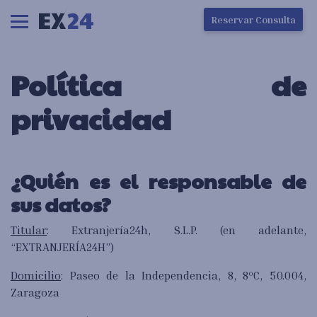
Ha ocurrido un error en la carga de la pantalla
Reservar Consulta
Política de
privacidad
¿Quién es el responsable de
sus datos?
Titular
: Extranjería24h, S.L.P. (en adelante,
“EXTRANJERÍA24H”)
Domicilio
: Paseo de la Independencia, 8, 8ºC, 50.004,
Zaragoza