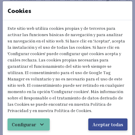
EXTRANJERIA24H.
Cookies
En relación a los datos contenidos en su CV para la
gestión de su inscripción en una oferta o proceso de
Este sitio web utiliza cookies propias y de terceros para
selección, la legitimación para dicho tratamiento es
activar las funciones básicas de navegación y para analizar
su consentimiento.
su navegación en el sitio web. Si hace clic en 'Aceptar', acepta
la instalación y el uso de todas las cookies. Si hace clic en
Para cualesquiera otros tratamientos de sus datos
'Configurar cookies' puede configurar qué cookies acepta y
personales, EXTRANJERIA24H recabará para cada caso
cuáles rechaza. Las cookies propias necesarias para
concreto su expreso consentimiento, en cuyo caso éste
garantizar el funcionamiento del sitio web siempre se
constituirá la base legitimadora del tratamiento.
utilizan. El consentimiento para el uso de Google Tag
Manager es voluntario y no es necesario para el uso de este
Por último, también se podrán utilizar sus datos
sitio web. El consentimiento puede ser retirado en cualquier
personales para el cumplimiento de las diferentes
momento en la opción 'Configurar cookies'. Más información
obligaciones legales exigibles a EXTRANJERIA24H, en
sobre el Responsable o el tratamiento de datos derivado de
cuyo caso ésta será la base legitimadora.
las Cookies se puede encontrar en nuestra Política de
Privacidad y en nuestra Política de Cookies.
¿A qué destinatarios se
comunicarán sus datos?
expand_more
Configurar
Aceptar todas