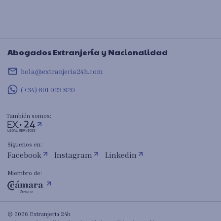
Abogados Extranjería y Nacionalidad
mail_outline
hola@extranjeria24h.com
(+34) 601 023 820
También somos:
Síguenos en:
Facebook
Instagram
Linkedin
Miembro de:
© 2026 Extranjería 24h