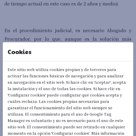
de tiempo actual en este caso es de 2 años y medio).
En el procedimiento judicial, es necesario Abogado y
Procurador, por lo que, aunque es la solución más
efectiva (en estos momentos), no es muy económica: el
Cookies
coste total puede rondar los 1.500€.
Este sitio web utiliza cookies propias y de terceros para
activar las funciones básicas de navegación y para analizar
su navegación en el sitio web. Si hace clic en 'Aceptar', acepta
Salvo que sea muy urgente o se esté dispuesto a afrontar
la instalación y el uso de todas las cookies. Si hace clic en
estos costes,
recomendamos esperar porque la
'Configurar cookies' puede configurar qué cookies acepta y
Administración, siempre tiene el DEBER de resolver.
cuáles rechaza. Las cookies propias necesarias para
garantizar el funcionamiento del sitio web siempre se
utilizan. El consentimiento para el uso de Google Tag
Manager es voluntario y no es necesario para el uso de este
Entendemos que muchos os estáis planteando
sitio web. El consentimiento puede ser retirado en cualquier
momento en la opción 'Configurar cookies'. Más información
interponerlo, ya que
puede ser una buena manera de