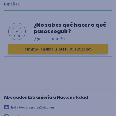
España?
¿No sabes qué hacer o qué
pasos seguir?
¿Qué es eimmi®?
eimmi® analiza GRATIS tu situación
Abogados Extranjería y Nacionalidad
mail_outline
hola@extranjeria24h.com