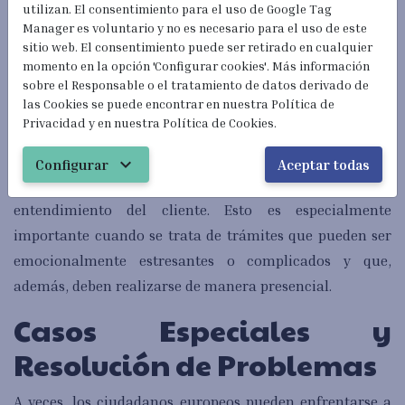
utilizan. El consentimiento para el uso de Google Tag
Optar por un abogado de extranjería en Zaragoza tiene
Manager es voluntario y no es necesario para el uso de este
múltiples beneficios. En primer lugar, estos
sitio web. El consentimiento puede ser retirado en cualquier
momento en la opción 'Configurar cookies'. Más información
profesionales están familiarizados con las
sobre el Responsable o el tratamiento de datos derivado de
particularidades de las oficinas de extranjería locales y
las Cookies se puede encontrar en nuestra Política de
los funcionarios responsables de los trámites.
Privacidad y en nuestra Política de Cookies.
Además, un abogado local puede ofrecer un servicio más
expand_more
Configurar
Aceptar todas
personalizado y cercano, facilitando la comunicación y
entendimiento del cliente. Esto es especialmente
importante cuando se trata de trámites que pueden ser
emocionalmente estresantes o complicados y que,
además, deben realizarse de manera presencial.
Casos Especiales y
Resolución de Problemas
A veces, los ciudadanos europeos pueden enfrentarse a