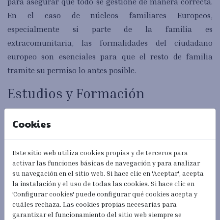
para asegurar que todo se gestione de manera correcta.
En el caso de núcleos familiares Europeos,
especialmente si parte de la familia es
extracomunitaria, las formalidades del ciudadano
europeo son esenciales para que el resto de familia
tramite su permiso lo antes posible.
Estudios y Formación
Los estudiantes europeos que desean continuar su
Cookies
formación en Zaragoza también pueden beneficiarse de
la asesoría legal. Un abogado puede orientar sobre los
Este sitio web utiliza cookies propias y de terceros para
trámites necesarios para matricularse en instituciones
activar las funciones básicas de navegación y para analizar
educativas y obtener los permisos correspondientes.
su navegación en el sitio web. Si hace clic en 'Aceptar', acepta
la instalación y el uso de todas las cookies. Si hace clic en
Ventajas de Contratar a
'Configurar cookies' puede configurar qué cookies acepta y
un Abogado Local
cuáles rechaza. Las cookies propias necesarias para
garantizar el funcionamiento del sitio web siempre se