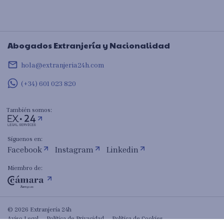
Abogados Extranjería y Nacionalidad
mail_outline
hola@extranjeria24h.com
(+34) 601 023 820
También somos:
Síguenos en:
Facebook
Instagram
Linkedin
Miembro de:
© 2026 Extranjería 24h
Aviso Legal
Política de Privacidad
Política de Cookies