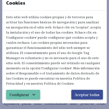
Cookies
la Unión Europea y de otros Estados parte en el Acuerdo sobre el
Espacio Económico Europeo.
Este sitio web utiliza cookies propias y de terceros para
activar las funciones básicas de navegación y para analizar
Este Real Decreto transpone la
Directiva
2004/38/CE, del
su navegación en el sitio web. Si hace clic en 'Aceptar', acepta
Parlamento Europeo y del Consejo
, de 29 de abril de 2004
,
que
la instalación y el uso de todas las cookies. Si hace clic en
establece las condiciones de entrada, salida y residencia de los
'Configurar cookies' puede configurar qué cookies acepta y
cuáles rechaza. Las cookies propias necesarias para
familiares de ciudadanos españoles y europeos.
garantizar el funcionamiento del sitio web siempre se
utilizan. El consentimiento para el uso de Google Tag
Este ámbito normativo
está más protegid
o
y los cambios que
Manager es voluntario y no es necesario para el uso de este
pueden realizarse están limitados al cumplimiento de lo
sitio web. El consentimiento puede ser retirado en cualquier
establecido por Europa. Por lo que genera una mayor tranquilidad
momento en la opción 'Configurar cookies'. Más información
sobre el Responsable o el tratamiento de datos derivado de
y seguridad jurídica a los solicitantes.
las Cookies se puede encontrar en nuestra Política de
Privacidad y en nuestra Política de Cookies.
expand_more
Configurar
Aceptar todas
En síntesis, u
n cambio de Gobierno o cualquier modificación
legislativa puede tener consecuencias
tanto positivas como