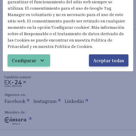
garantizar el funcionamiento del sitio web siempre se
utilizan. El consentimiento para el uso de Google Tag
Manager es voluntario y no es necesario para el uso de este
sitio web. El consentimiento puede ser retirado en cualquier
momento en la opción 'Configurar cookies'. Más información
sobre el Responsable o el tratamiento de datos derivado de
Abogados Extranjería y Nacionalidad
las Cookies se puede encontrar en nuestra Política de
Privacidad y en nuestra Política de Cookies.
mail_outline
hola@extranjeria24h.com
expand_more
Configurar
Aceptar todas
(+34) 601 023 820
También somos:
Síguenos en:
Facebook
Instagram
Linkedin
Miembro de: