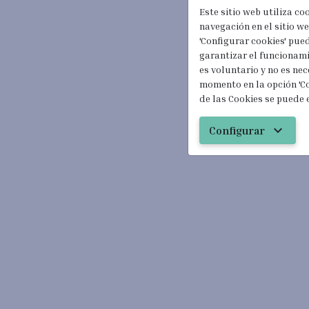
Este sitio web utiliza co
navegación en el sitio web
'Configurar cookies' pue
garantizar el funcionami
es voluntario y no es nec
momento en la opción 'Co
de las Cookies se puede 
expand_more
Configurar