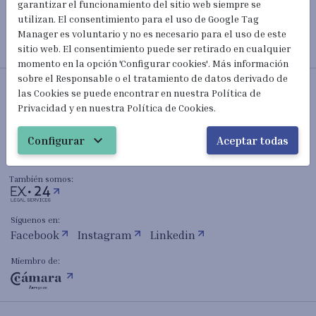
garantizar el funcionamiento del sitio web siempre se
utilizan. El consentimiento para el uso de Google Tag
Manager es voluntario y no es necesario para el uso de este
sitio web. El consentimiento puede ser retirado en cualquier
momento en la opción 'Configurar cookies'. Más información
sobre el Responsable o el tratamiento de datos derivado de
Abogados Extranjería y Nacionalidad
las Cookies se puede encontrar en nuestra Política de
Privacidad y en nuestra Política de Cookies.
mail_outline
hola@extranjeria24h.com
expand_more
Configurar
Aceptar todas
(+34) 601 023 820
También somos:
Síguenos en:
Facebook
Instagram
Linkedin
Miembro de: