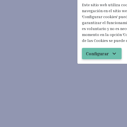
Este sitio web utiliza co
navegación en el sitio web
'Configurar cookies' pue
garantizar el funcionami
es voluntario y no es nec
momento en la opción 'Co
de las Cookies se puede 
expand_more
Configurar