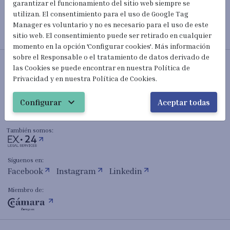
garantizar el funcionamiento del sitio web siempre se
utilizan. El consentimiento para el uso de Google Tag
Manager es voluntario y no es necesario para el uso de este
sitio web. El consentimiento puede ser retirado en cualquier
momento en la opción 'Configurar cookies'. Más información
sobre el Responsable o el tratamiento de datos derivado de
Abogados Extranjería y Nacionalidad
las Cookies se puede encontrar en nuestra Política de
Privacidad y en nuestra Política de Cookies.
mail_outline
hola@extranjeria24h.com
expand_more
Configurar
Aceptar todas
(+34) 601 023 820
También somos:
Síguenos en:
Facebook
Instagram
Linkedin
Miembro de: