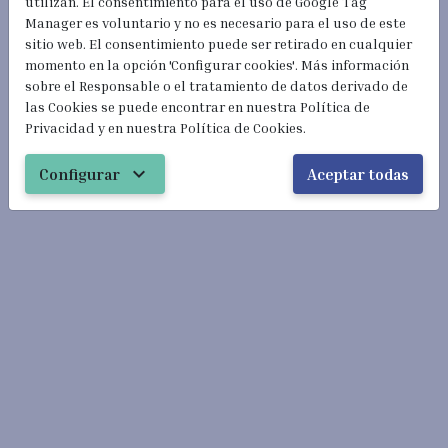
utilizan. El consentimiento para el uso de Google Tag
Policía podemos comprobar y completar tu
Manager es voluntario y no es necesario para el uso de este
documentación para que no tengas ningún problema.
sitio web. El consentimiento puede ser retirado en cualquier
momento en la opción 'Configurar cookies'. Más información
sobre el Responsable o el tratamiento de datos derivado de
las Cookies se puede encontrar en nuestra Política de
Privacidad y en nuestra Política de Cookies.
expand_more
Configurar
Aceptar todas