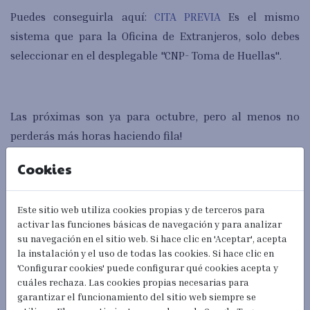
Puedes conseguirla aquí:
CITA PREVIA
Es el mismo
sistema que para la Oficina de Extranjeros, solo debes
seleccionar en el desplegable "CNP- Toma de Huellas".
Las próximas son ya para octubre, pero al menos no
perderás más horas haciendo fila!
Cookies
Recuerda llevar todo completo para evitar cualquier
Este sitio web utiliza cookies propias y de terceros para
problema.
activar las funciones básicas de navegación y para analizar
su navegación en el sitio web. Si hace clic en 'Aceptar', acepta
la instalación y el uso de todas las cookies. Si hace clic en
'Configurar cookies' puede configurar qué cookies acepta y
En esta entrada te ayudamos con lo que necesitas:
cuáles rechaza. Las cookies propias necesarias para
Consejos Huellas
y además, en nuestro Local frente a la
garantizar el funcionamiento del sitio web siempre se