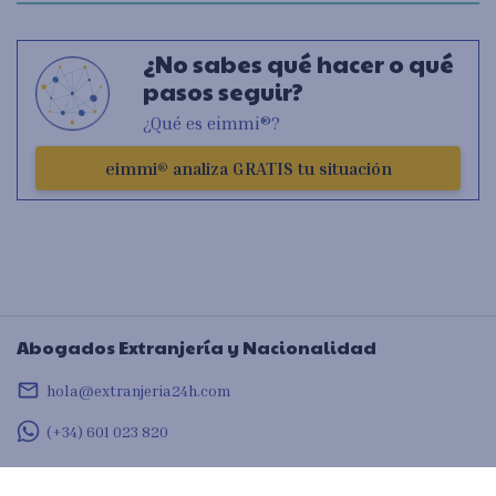
¿No sabes qué hacer o qué
pasos seguir?
¿Qué es eimmi®?
eimmi® analiza GRATIS tu situación
Abogados Extranjería y Nacionalidad
mail_outline
hola@extranjeria24h.com
(+34) 601 023 820
También somos: