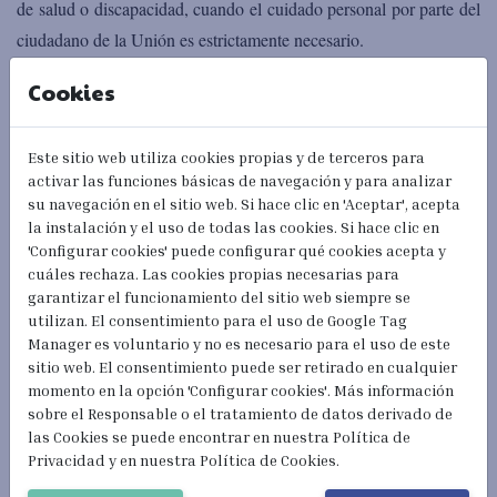
de salud o discapacidad, cuando el cuidado personal por parte del
ciudadano de la Unión es estrictamente necesario.
Cookies
Estas solicitudes conllevan una documentación muy extensa, a
menudo respaldada por certificados extranjeros que corroboran las
condiciones médicas de salud.
Este sitio web utiliza cookies propias y de terceros para
activar las funciones básicas de navegación y para analizar
La obtención de estos permisos es crucial para personas
su navegación en el sitio web. Si hace clic en 'Aceptar', acepta
la instalación y el uso de todas las cookies. Si hace clic en
extranjeras con discapacidad que residen con familiares en nuestro
'Configurar cookies' puede configurar qué cookies acepta y
país, ya que, simplemente por su situación, se ven obligados a
cuáles rechaza. Las cookies propias necesarias para
enfrentarse a mayores obstáculos como el acceso a la sanidad, la
garantizar el funcionamiento del sitio web siempre se
utilizan. El consentimiento para el uso de Google Tag
valoración del grado de discapacidad, las ayudas asistenciales o
Manager es voluntario y no es necesario para el uso de este
las solicitudes de medidas de apoyo, entre otros.
sitio web. El consentimiento puede ser retirado en cualquier
momento en la opción 'Configurar cookies'. Más información
Aunque este tipo de casos no sea algo común, reiteramos nuestro
sobre el Responsable o el tratamiento de datos derivado de
compromiso de abordar desafíos excepcionales con pasión y
las Cookies se puede encontrar en nuestra Política de
Privacidad y en nuestra Política de Cookies.
profesionalismo, demostrando que cualquier meta es alcanzable.
Más allá de sus singularidades, estos éxitos no solo alivian la