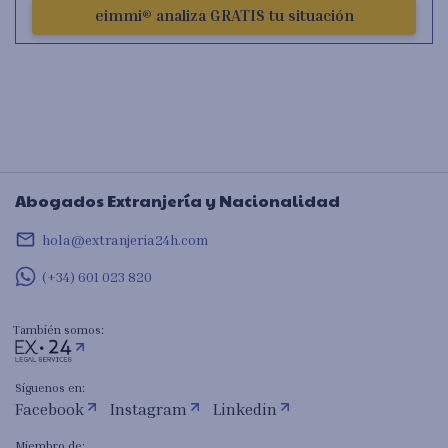
eimmi® analiza GRATIS tu situación
Abogados Extranjería y Nacionalidad
mail_outline
hola@extranjeria24h.com
(+34) 601 023 820
También somos:
Síguenos en:
Facebook
Instagram
Linkedin
Miembro de: