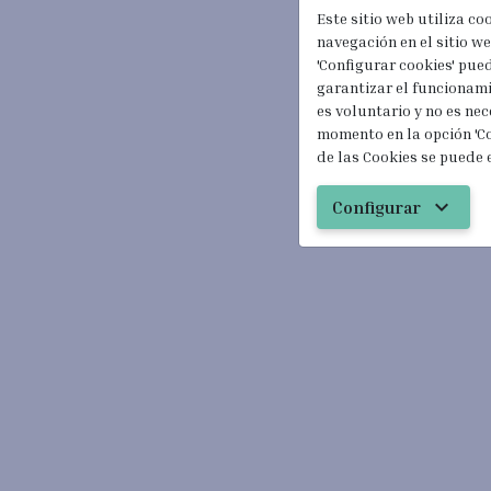
Este sitio web utiliza co
navegación en el sitio web
'Configurar cookies' pue
garantizar el funcionami
es voluntario y no es nec
momento en la opción 'Co
de las Cookies se puede 
expand_more
Configurar