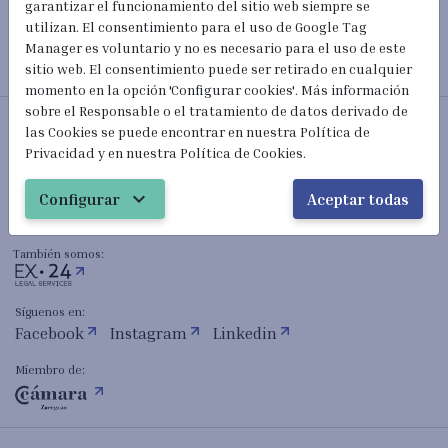
garantizar el funcionamiento del sitio web siempre se
utilizan. El consentimiento para el uso de Google Tag
Manager es voluntario y no es necesario para el uso de este
sitio web. El consentimiento puede ser retirado en cualquier
momento en la opción 'Configurar cookies'. Más información
sobre el Responsable o el tratamiento de datos derivado de
Abogados Extranjería y Nacionalidad
las Cookies se puede encontrar en nuestra Política de
Privacidad y en nuestra Política de Cookies.
mail_outline
hola@extranjeria24h.com
expand_more
Configurar
Aceptar todas
(+34) 601 023 820
También somos:
Síguenos en:
Facebook
Instagram
Linkedin
Miembro de: