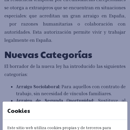
se otorga a extranjeros que se encuentran en situaciones
especiales: que acreditan un gran arraigo en España,
por razones humanitarias o colaboración con
autoridades. Esta autorización permite vivir y trabajar
legalmente en España.
Nuevas Categorías
El borrador de la nueva ley ha introducido las siguientes
categorías:
Arraigo Sociolaboral:
Para aquellos con contrato de
trabajo, sin necesidad de vínculos familiares.
Arraigo de Segunda Oportunidad:
Sustituye al
arraigo laboral y facilita la regularización.
Cookies
Arraigo Socioformativo:
Permite trabajar hasta 20
horas semanales mientras se cursan estudios
Este sitio web utiliza cookies propias y de terceros para
formativos.