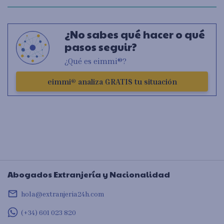
¿No sabes qué hacer o qué
pasos seguir?
¿Qué es eimmi®?
eimmi® analiza GRATIS tu situación
Abogados Extranjería y Nacionalidad
mail_outline
hola@extranjeria24h.com
(+34) 601 023 820