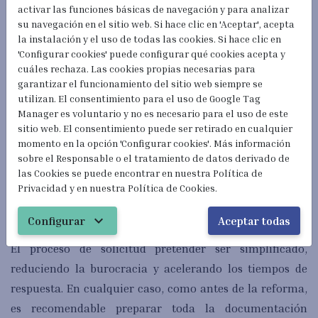
activar las funciones básicas de navegación y para analizar
Requisitos Generales
su navegación en el sitio web. Si hace clic en 'Aceptar', acepta
la instalación y el uso de todas las cookies. Si hace clic en
'Configurar cookies' puede configurar qué cookies acepta y
Para obtener esta residencia, es necesario cumplir con
cuáles rechaza. Las cookies propias necesarias para
ciertos requisitos específicos para cada categoría,
garantizar el funcionamiento del sitio web siempre se
además de contar con un informe favorable de la
utilizan. El consentimiento para el uso de Google Tag
Manager es voluntario y no es necesario para el uso de este
Comunidad Autónoma y demostrar el debido
sitio web. El consentimiento puede ser retirado en cualquier
aprovechamiento de los estudios, en caso de ser
momento en la opción 'Configurar cookies'. Más información
necesario.
sobre el Responsable o el tratamiento de datos derivado de
las Cookies se puede encontrar en nuestra Política de
Procedimiento para la
Privacidad y en nuestra Política de Cookies.
Solicitud
expand_more
Configurar
Aceptar todas
El proceso de solicitud pretender ser simplificado,
reduciendo la burocracia y acelerando los tiempos de
respuesta. En cualquier caso, como antes de la reforma,
es recomendable preparar toda la documentación