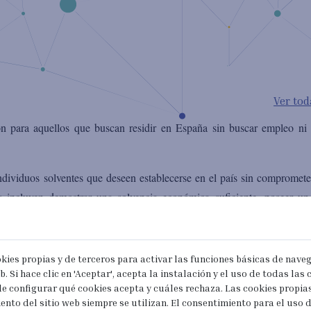
Ver tod
n para aquellos que buscan residir en España sin buscar empleo ni r
 individuos solventes que deseen establecerse en el país sin compromet
es incluyen demostrar una solvencia económica suficiente, poseer un
cumplir con un número mínimo de días de estancia en España.
notables. No implica compromisos financieros adicionales en España 
okies propias y de terceros para activar las funciones básicas de nave
lidad española. Además, permite la libre circulación dentro de los pa
. Si hace clic en 'Aceptar', acepta la instalación y el uso de todas las c
es de viajar y explorar Europa.
de configurar qué cookies acepta y cuáles rechaza. Las cookies propia
ento del sitio web siempre se utilizan. El consentimiento para el uso