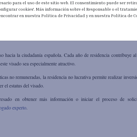
de hecho y dependientes, pueden incluirse en la solicitud de reside
esario para el uso de este sitio web. El consentimiento puede ser reti
nfigurar cookies'. Más información sobre el Responsable o el tratami
estre tener recursos económicos suficientes para su manutención.
encontrar en nuestra Política de Privacidad y en nuestra Política de C
ivalente al 400% del IPREM mensual, actualmente establecido en 2.400 
ionales por cada dependiente. Estos ingresos pueden presentarse en f
so hacia la ciudadanía española. Cada año de residencia contribuye a
 este visado sea especialmente atractivo.
cas no remuneradas, la residencia no lucrativa permite realizar inversi
r el estatus del visado.
resado en obtener más información o iniciar el proceso de solici
ogado experto
.