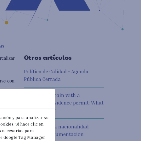
as
Otros artículos
ealizar
Política de Calidad - Agenda
Pública Cerrada
erse con
 seguro
Working in Spain with a
temporary residence permit: What
are the rules?
y puede
gación y para analizar su
íses del
ookies. Si hace clic en
Solicitud de la nacionalidad
s necesarias para
española: Documentacion
 de Google Tag Manager