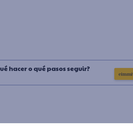
ué hacer o qué pasos seguir?
eimmi®