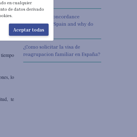
requerida
ncia no
rado en cualquier
ento de datos derivado
ookies.
What is the Concordance
Certificate in Spain and why do
euros al
Aceptar todas
you need it?
orma de
¿Como solicitar la visa de
reagrupacion familiar en España?
l tiempo
ones, lo
tud, te