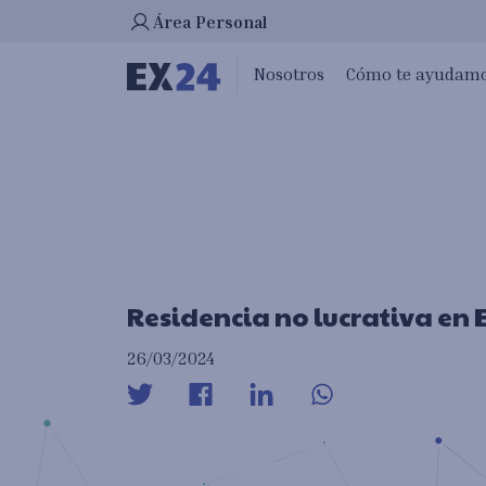
Ha ocurrido un error en la carga de la pantalla
Área Personal
Nosotros
Cómo te ayudam
Residencia no lucrativa en
26/03/2024