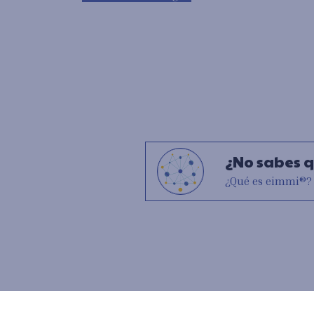
¿No sabes q
¿Qué es eimmi®?
Abogados Extranjería y Nacionalidad