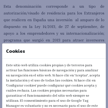
Esta denominación corresponde a un tipo de
autorización/visado de residencia para los Extranjeros
que realicen en España una inversión al amparo de lo
dispuesto en la Ley 14/2013, de 27 de septiembre, de
apoyo a los emprendedores y su internacionalización;
programa que surgió en 2013 para atraer inversores
durante la crisis y el cual sigue creciendo.
Cookies
Este sitio web utiliza cookies propias y de terceros para
Una ventaja de este procedimiento es que puede hacerse
activar las funciones básicas de navegación y para analizar
desde España y de forma muy rápida, a diferencia de lo
su navegación en el sitio web. Si hace clic en 'Aceptar', acepta
la instalación y el uso de todas las cookies. Si hace clic en
que sucede con otros permisos. Para solicitarlo es
'Configurar cookies' puede configurar qué cookies acepta y
necesario realizar una inversión:
cuáles rechaza. Las cookies propias necesarias para
garantizar el funcionamiento del sitio web siempre se
utilizan. El consentimiento para el uso de Google Tag
Manager es voluntario y no es necesario para el uso de este