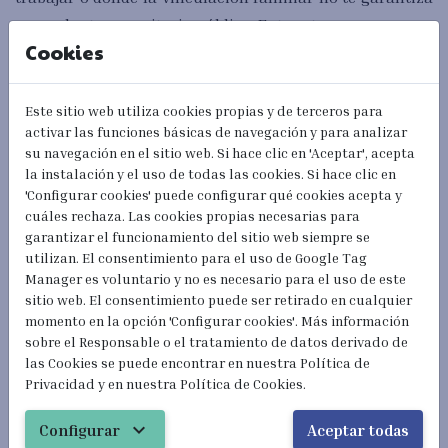
una cobertura sanitaria pública. Entre otros:
Cookies
Autorización de estancia por
Estudios
, movilidad
Este sitio web utiliza cookies propias y de terceros para
activar las funciones básicas de navegación y para analizar
de alumnos, prácticas no laborales o servicios de
su navegación en el sitio web. Si hace clic en 'Aceptar', acepta
voluntariado.
la instalación y el uso de todas las cookies. Si hace clic en
Autorización de
Residencia No Lucrativa
.
'Configurar cookies' puede configurar qué cookies acepta y
Reagrupación Familiar de
Ascendientes
cuáles rechaza. Las cookies propias necesarias para
Algunos Familiares de Español/Europeo (
Hijos
garantizar el funcionamiento del sitio web siempre se
mayores de 26 años, ascendientes, novi@,
etc….)
utilizan. El consentimiento para el uso de Google Tag
Manager es voluntario y no es necesario para el uso de este
sitio web. El consentimiento puede ser retirado en cualquier
momento en la opción 'Configurar cookies'. Más información
Cada vez son más frecuentes los Clientes que vienen con
sobre el Responsable o el tratamiento de datos derivado de
las Cookies se puede encontrar en nuestra Política de
seguros privados de salud sin que sean necesarios, cuya
Privacidad y en nuestra Política de Cookies.
duración mínima es de 1 año y que, además, se renuevan
de forma automática.
Hablamos de un ahorro entre los
expand_more
Configurar
Aceptar todas