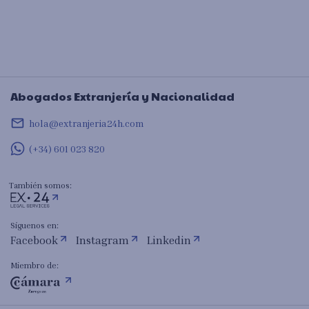
Abogados Extranjería y Nacionalidad
mail_outline
hola@extranjeria24h.com
(+34) 601 023 820
También somos:
Síguenos en:
Facebook
Instagram
Linkedin
Miembro de: