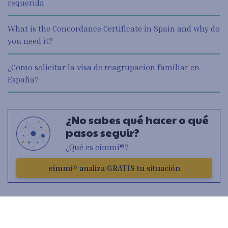
requerida
What is the Concordance Certificate in Spain and why do
you need it?
¿Como solicitar la visa de reagrupacion familiar en
España?
¿No sabes qué hacer o qué
pasos seguir?
¿Qué es eimmi®?
eimmi® analiza GRATIS tu situación