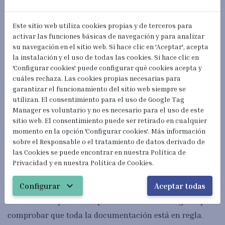
puede que sea necesario que sea legalizado, mediante la
Este sitio web utiliza cookies propias y de terceros para
Apostilla de la Haya o la Legalización Consular.
activar las funciones básicas de navegación y para analizar
su navegación en el sitio web. Si hace clic en 'Aceptar', acepta
la instalación y el uso de todas las cookies. Si hace clic en
'Configurar cookies' puede configurar qué cookies acepta y
El documento además refleja los otros dos requisitos:
cuáles rechaza. Las cookies propias necesarias para
que la mascota esté
vacunada contra la rabia
y, en
garantizar el funcionamiento del sitio web siempre se
utilizan. El consentimiento para el uso de Google Tag
algunos casos, que haya recibido tratamiento contra los
Manager es voluntario y no es necesario para el uso de este
parásitos. Además, en países con riesgo de rabia alto,
sitio web. El consentimiento puede ser retirado en cualquier
será necesario realizar un
test serológico frente a la
momento en la opción 'Configurar cookies'. Más información
sobre el Responsable o el tratamiento de datos derivado de
rabia con un resultado igual o superior a 0’5 Ul/ml
.
las Cookies se puede encontrar en nuestra Política de
Privacidad y en nuestra Política de Cookies.
expand_more
Configurar
Aceptar todas
De todos modos, es importante realizar una consulta
sobre los requisitos específicos de cada región para
comprobar que toda la documentación está en regla.