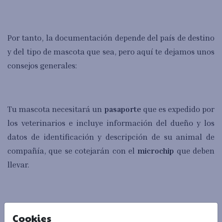
Por tanto, la documentación depende del país de destino
y del tipo de mascota que sea, pero aquí te dejamos unos
consejos generales:
Tu mascota necesitará un
pasaporte
que es expedido por
los veterinarios e incluye información del dueño y los
datos de identificación y descripción de su animal de
compañía, que se cotejarán con el
microchip
que deben
llevar.
Los gatos, perros y hurones deben llevarlo consigo y, en
Cookies
el caso de aves, en función del país al que vayamos,