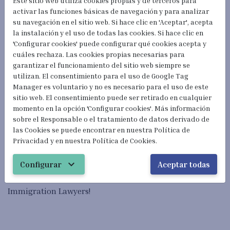
Este sitio web utiliza cookies propias y de terceros para
activar las funciones básicas de navegación y para analizar
So be meticulous with your application.
su navegación en el sitio web. Si hace clic en 'Aceptar', acepta
la instalación y el uso de todas las cookies. Si hace clic en
'Configurar cookies' puede configurar qué cookies acepta y
cuáles rechaza. Las cookies propias necesarias para
Here you may find some useful information and tips we
garantizar el funcionamiento del sitio web siempre se
are sharing on our website:
utilizan. El consentimiento para el uso de Google Tag
Manager es voluntario y no es necesario para el uso de este
sitio web. El consentimiento puede ser retirado en cualquier
momento en la opción 'Configurar cookies'. Más información
http://www.extranjeria24h.com/en/spanish-
sobre el Responsable o el tratamiento de datos derivado de
las Cookies se puede encontrar en nuestra Política de
citizenship/how-to-get-it.php
Privacidad y en nuestra Política de Cookies.
expand_more
Configurar
Aceptar todas
For further information do not hesitate to call your
Immigration Lawyers!