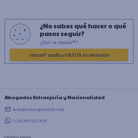
¿No sabes qué hacer o qué
pasos seguir?
¿Qué es eimmi®?
eimmi® analiza GRATIS tu situación
Abogados Extranjería y Nacionalidad
mail_outline
hola@extranjeria24h.com
(+34) 601 023 820
También somos: