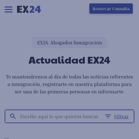
Ha ocurrido un error en la carga de la pantalla
Reservar Consulta
EX24. Abogados Inmigración
Actualidad EX24
Te mantendremos al día de todas las noticias referentes
a inmigración, registrarte en nuestra plataforma para
ser una de las primeras personas en informarte.
search
filter_list