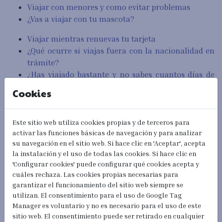
Viajar con menores y como evitar problemas
¿Vas a viajar con tu mascota?
Viajar mientras renuevas tu tarjeta
¿Qué ocurre si viajas fuera con la nacionalidad en
trámite?
¿Has viajado bastante y no sabes cuantos días de
quedan para tu próximo visado?
Cookies
¿Qué ocurre si tu hijo nace en el avión? ¿O en aguas
internacionales?
Este sitio web utiliza cookies propias y de terceros para
¿Qué pasa si durante el viaje en el extranjero te
activar las funciones básicas de navegación y para analizar
enamoras?
su navegación en el sitio web. Si hace clic en 'Aceptar', acepta
la instalación y el uso de todas las cookies. Si hace clic en
'Configurar cookies' puede configurar qué cookies acepta y
cuáles rechaza. Las cookies propias necesarias para
Extranjería 24h
garantizar el funcionamiento del sitio web siempre se
utilizan. El consentimiento para el uso de Google Tag
Manager es voluntario y no es necesario para el uso de este
sitio web. El consentimiento puede ser retirado en cualquier