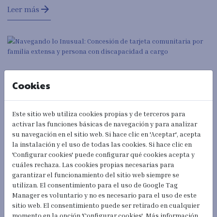
arrow_forward
Leer más
Cookies
Este sitio web utiliza cookies propias y de terceros para
activar las funciones básicas de navegación y para analizar
27/10/2023
su navegación en el sitio web. Si hace clic en 'Aceptar', acepta
Navegando lo Inusual: Concesión de
la instalación y el uso de todas las cookies. Si hace clic en
tarjeta comunitaria por familia extensa
'Configurar cookies' puede configurar qué cookies acepta y
cuáles rechaza. Las cookies propias necesarias para
y persona con discapacidad a cargo
garantizar el funcionamiento del sitio web siempre se
utilizan. El consentimiento para el uso de Google Tag
Manager es voluntario y no es necesario para el uso de este
arrow_forward
Leer más
sitio web. El consentimiento puede ser retirado en cualquier
momento en la opción 'Configurar cookies'. Más información