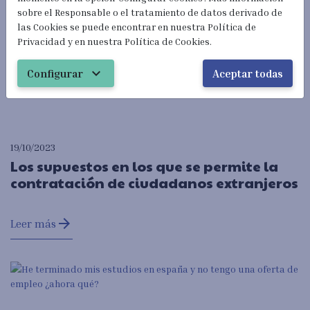
sobre el Responsable o el tratamiento de datos derivado de
las Cookies se puede encontrar en nuestra Política de
Privacidad y en nuestra Política de Cookies.
expand_more
Configurar
Aceptar todas
19/10/2023
Los supuestos en los que se permite la
contratación de ciudadanos extranjeros
arrow_forward
Leer más