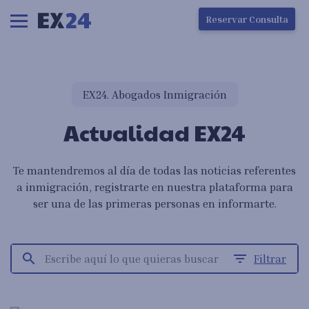
Ha ocurrido un error en la carga de la pantalla
Reservar Consulta
EX24. Abogados Inmigración
Actualidad EX24
Te mantendremos al día de todas las noticias referentes
a inmigración, registrarte en nuestra plataforma para
ser una de las primeras personas en informarte.
search
filter_list