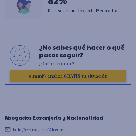
De casos resueltos en la 1ª consulta
¿No sabes qué hacer o qué
pasos seguir?
¿Qué es eimmi®?
eimmi® analiza GRATIS tu situación
Abogados Extranjería y Nacionalidad
mail_outline
hola@extranjeria24h.com